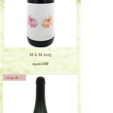
M & M 2023
Prix
29,00 CHF
coup de ♡