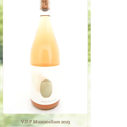
V.D.P Muscatellum 2023