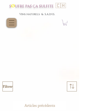
🇨🇭
Ø
S
UFRE P
AS
ÇA SULFI
TE
Vins nat
urels & S.A.I.N.S.
Filtrer
Articles précédents