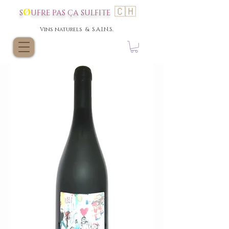
🇨🇭
Ø
S
UFRE P
AS
ÇA SULFI
TE
Vins nat
urels & S.A.I.N.S.