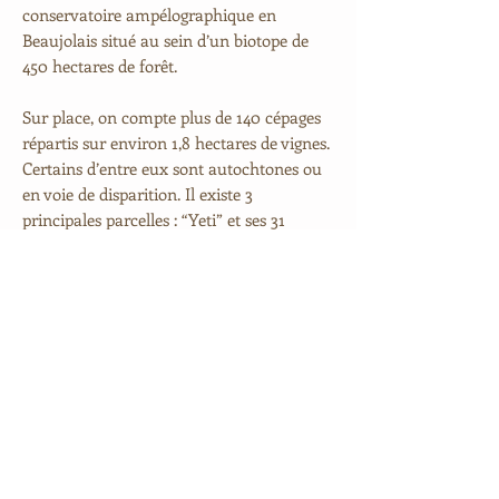
conservatoire ampélographique en
Beaujolais situé au sein d’un biotope de
450 hectares de forêt.
Sur place, on compte plus de 140 cépages
répartis sur environ 1,8 hectares de vignes.
Certains d’entre eux sont autochtones ou
en voie de disparition. Il existe 3
principales parcelles : “Yeti” et ses 31
variétés de Gamay, “Utopia” avec 109
cépages différents et le “Paradis” avec les
Gamay en foule plantés en 1940. Ces
vieilles vignes sont pour la plupart très
escarpées, jusqu’à 47% de pente. Elles sont
travaillées manuellement et en agriculture
biologique.
Karine et Cyril font preuve de créativité en
élaborant des cuvées étonnantes et d’une
grande pureté. Ils produisent des vins