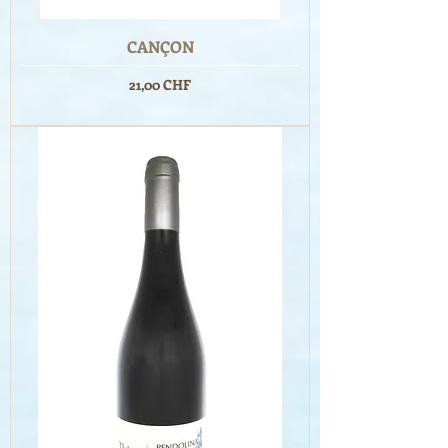
CANÇON
Prix
21,00 CHF