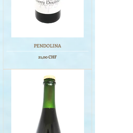
PENDOLINA
Prix
21,00 CHF