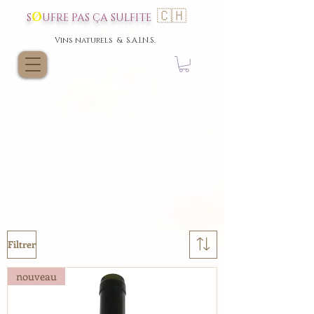
🇨🇭
Ø
S
UFRE P
AS
ÇA SULFI
TE
Vins nat
urels & S.A.I.N.S.
Filtrer
nouveau