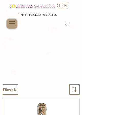
🇨🇭
Ø
S
UFRE P
AS
ÇA SULFI
TE
Vins nat
urels & S.A.I.N.S.
(1)
Filtrer