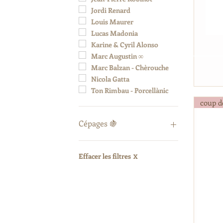
Jordi Renard
Louis Maurer
Lucas Madonia
Karine & Cyril Alonso
Marc Augustin ∞
Marc Balzan - Chèrouche
Nicola Gatta
Ton Rimbau - Porcellànic
coup d
Cépages 🍇
Amigne
Aligoté
Effacer les filtres
X
Auxerrois
Cabernet Franc
Cabernet Sauvignon
Carignan
Castets