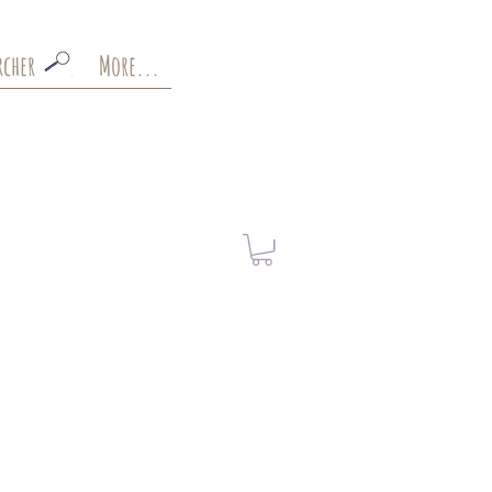
cher . . .
More...