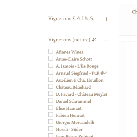
Autriche 🇦🇹
Ch
Espagne 🇪🇸
Vignerons 𝕊.𝔸.𝕀.ℕ.𝕊.
France 🇫🇷
Alsace
Alexandre Coulange
Bordeaux
Catherine & Gilles Vergé
Vignerons (nature) 🌿.
Bourgogne
Céline Laforest
Champagne
Francois Blanchard
Afianes Wines
Languedoc-Roussillon
Jean-Marc Dreyer
Anne-Claire Schott
Loire
Jean-Marc Tard
A. Jamois - L'Île Rouge
Provence
Luc Lybaert - Lous Grezes
Arnaud Siegfried - PuR 🍇
Italie 🇮🇹
Massimiliano D'Addario
Aurélien & Cha. Houillon
Grèce 🇬🇷
Maurizio Ferraro
Château Bénéhard
Suisse 🇨🇭
Michaël Georget - Le Temps
D. Favard - Château Meylet
Retrouvé
Argovie
Daniel Schrammel
Bern
Olivier Cousin
Élise Hamant
Valais
Xavier Marchais
Fabien Henriot
Vaud
Giorgio Mercandelli
Vully
Hossli - Siider
Jean-Pierre Robinot