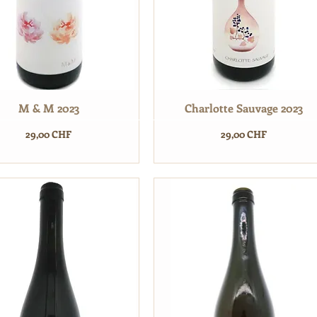
M & M 2023
Charlotte Sauvage 2023
Prix
Prix
29,00 CHF
29,00 CHF