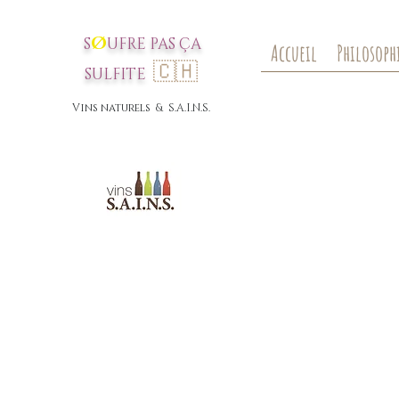
Ø
S
UFRE P
AS
ÇA
Accueil
Philosoph
🇨🇭
SULFI
TE
Vins nat
urels & S.A.I.N.S.