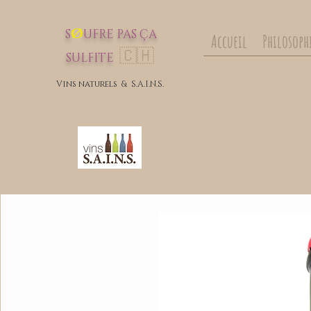
Ø
S
UFRE P
AS
ÇA
Accueil
Philosoph
🇨🇭
SULFI
TE
Vins nat
urels & S.A.I.N.S.