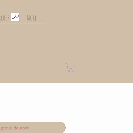
cher . . .
More...
upture de stock