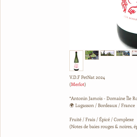
V.D.F
PetNat
2024
(
Merlot
)
*Antonin Jamois - Domaine Île Ro
🌍 Lugasson / Bordeaux / France
Fruité / Frais / Épicé / Complexe
(Notes de baies rouges & noires, é