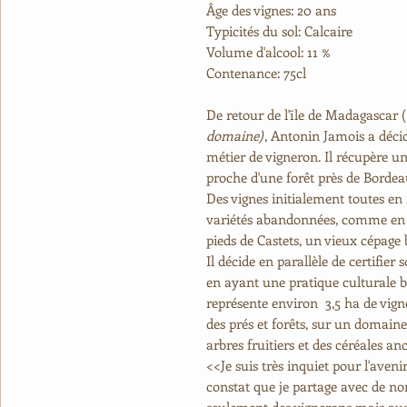
Âge des vignes:
20 ans
Typicités du sol:
Calcaire
Volume d'alcool:
11 %
Contenance:
75cl
De retour de l'ïle de Madagascar (
domaine)
, Antonin
Jamois a déci
métier de vigneron. Il récupère un
proche d'une forêt près de Borde
Des vignes initialement toutes en
variétés abandonnées, comme en 2
pieds de Castets, un vieux cépage 
Il décide en parallèle de certifier
en ayant une pratique culturale
représente environ 3,5 ha de vigne
des prés et forêts, sur un domain
arbres fruitiers et des céréales an
<<Je suis très inquiet pour l'aveni
constat que je partage avec de n