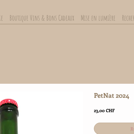
ie
Boutique Vins & Bons Cadeaux
Mise en lumière
Recher
PetNat 2024
Prix
23,00 CHF
R