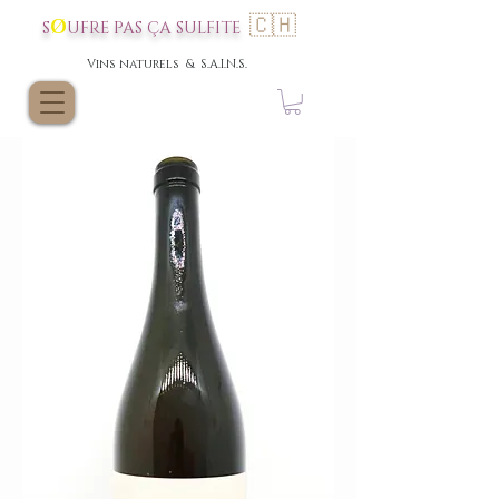
🇨🇭
Ø
S
UFRE P
AS
ÇA SULFI
TE
Vins nat
urels & S.A.I.N.S.