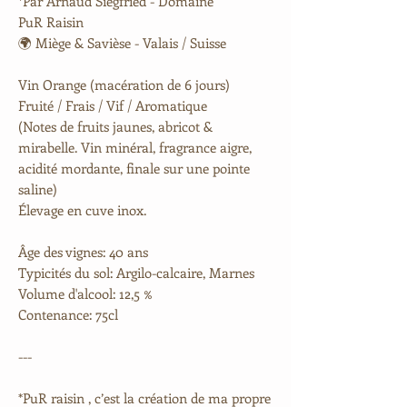
*Par Arnaud Siegfried - Domaine
PuR
Raisin
🌍 Miège & Savièse - Valais / Suisse
Vin Orange (macération de 6 jours)
Fruité / Frais / Vif / Aromatique
(Notes de fruits jaunes, abricot &
mirabelle. Vin minéral, fragrance aigre,
acidité mordante, finale sur une pointe
saline)
Élevage en cuve inox.
Âge des vignes:
40 ans
Typicités du sol:
Argilo-calcaire, Marnes
Volume d'alcool:
12,5 %
Contenance:
75cl
---
*PuR raisin , c’est la création de ma propre