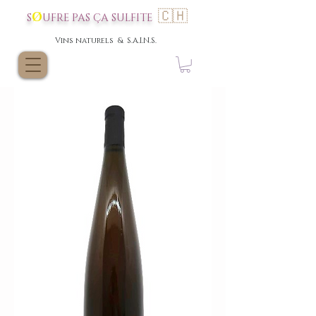
🇨🇭
Ø
S
UFRE P
AS
ÇA SULFI
TE
Vins nat
urels & S.A.I.N.S.