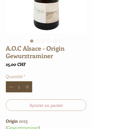
A.O.C Alsace - Origin
Gewurztraminer
Prix
25,00 CHF
Quantité
*
Ajouter au panier
Origin
2023
(
Gewurztraminer
)