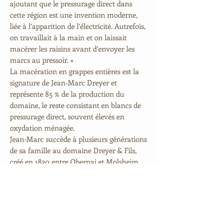
ajoutant que le pressurage direct dans
cette région est une invention moderne,
liée à l’apparition de l’électricité. Autrefois,
on travaillait à la main et on laissait
macérer les raisins avant d’envoyer les
marcs au pressoir. »
La macération en grappes entières est la
signature de Jean-Marc Dreyer et
représente 85 % de la production du
domaine, le reste consistant en blancs de
pressurage direct, souvent élevés en
oxydation ménagée.
Jean-Marc succède à plusieurs générations
de sa famille au domaine Dreyer & Fils,
créé en 1830 entre Obernai et Molsheim.
Dès sa reprise du domaine, il opte
immédiatement pour la biodynamie, mais
il hésite quelque temps entre plusieurs
méthodes : au début, ses vins sont plus
boisés, élevés en barriques neuves avec