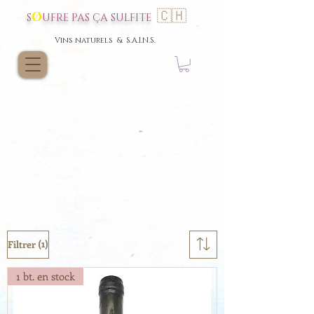
🇨🇭
Ø
S
UFRE P
AS
ÇA SULFI
TE
Vins nat
urels & S.A.I.N.S.
(1)
Filtrer
1 bt. en stock