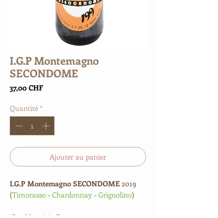
I.G.P Montemagno
SECONDOME
Prix
37,00 CHF
Quantité
*
Ajouter au panier
I.G.P Montemagno SECONDOME
2019
(
Timorasso
-
Chardonnay
-
Grignolino
)
*Par Maurizio Ferraro