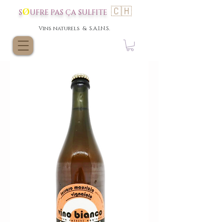
🇨🇭
Ø
S
UFRE P
AS
ÇA SULFI
TE
Vins nat
urels & S.A.I.N.S.