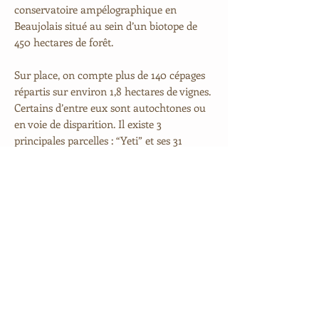
conservatoire ampélographique en
Beaujolais situé au sein d’un biotope de
450 hectares de forêt.
Sur place, on compte plus de 140 cépages
répartis sur environ 1,8 hectares de vignes.
Certains d’entre eux sont autochtones ou
en voie de disparition. Il existe 3
principales parcelles : “Yeti” et ses 31
variétés de Gamay, “Utopia” avec 109
cépages différents et le “Paradis” avec les
Gamay en foule plantés en 1940. Ces
vieilles vignes sont pour la plupart très
escarpées, jusqu’à 47% de pente. Elles sont
travaillées manuellement et en agriculture
biologique.
Karine et Cyril font preuve de créativité en
élaborant des cuvées étonnantes et d’une
grande pureté. Ils produisent des vins