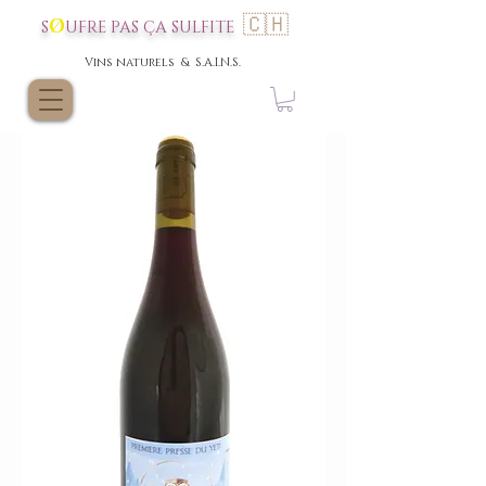
🇨🇭
Ø
S
UFRE P
AS
ÇA SULFI
TE
Vins nat
urels & S.A.I.N.S.