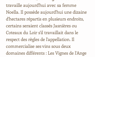
travaille aujourd'hui avec sa femme
Noella. Il possède aujourd'hui une dizaine
d'hectares répartis en plusieurs endroits,
certains seraient classés Jasnières ou
Coteaux du Loir s'il travaillait dans le
respect des règles de l'appellation. Il
commercialise ses vins sous deux
domaines différents : Les Vignes de l'Ange
Vin où les vins sont élaborés à partir de
parcelles qu'il possède et l'Opéra des Vins
où il achète des raisins également cultivés
en bio et en biodynamie.
Il travaille les vignes de Chenin Blanc et de
Pineau d'Aunis en biodynamie et en
agriculture biologique sur des sols d'argile
rouge, de calcaire et de silex, la majorité
des traitements sont des infusions de
plantes sauvages telles que l'ortie et la
fougère. Les vendanges sont faites à la