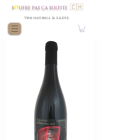
🇨🇭
Ø
S
UFRE P
AS
ÇA SULFI
TE
Vins nat
urels & S.A.I.N.S.