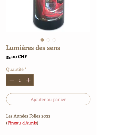
Lumières des sens
Prix
35,00 CHF
Quantité
*
Ajouter au panier
Les Années Folles
2022
(
Pineau d'Aunis
)