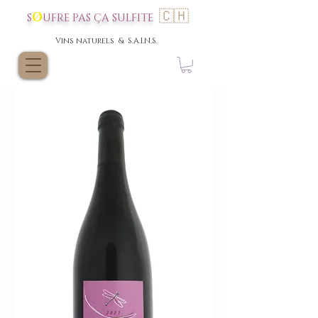
🇨🇭
Ø
S
UFRE P
AS
ÇA SULFI
TE
Vins nat
urels & S.A.I.N.S.