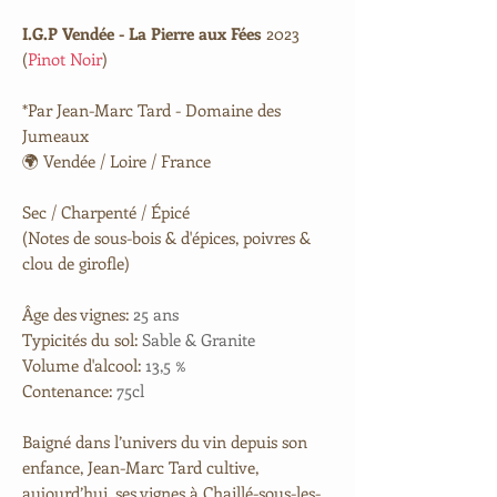
I.G.P Vendée - La Pierre aux Fées
2023
(
Pinot Noir
)
*Par Jean-Marc Tard - Domaine des
Jumeaux
🌍 Vendée / Loire / France
Sec / Charpenté / Épicé
(Notes de sous-bois & d'épices, poivres &
clou de girofle)
Âge des vignes:
25 ans
Typicités du sol:
Sable & Granite
Volume d'alcool:
13,5 %
Contenance:
75cl
Baigné dans l’univers du vin depuis son
enfance, Jean-Marc Tard cultive,
aujourd’hui, ses vignes à Chaillé-sous-les-