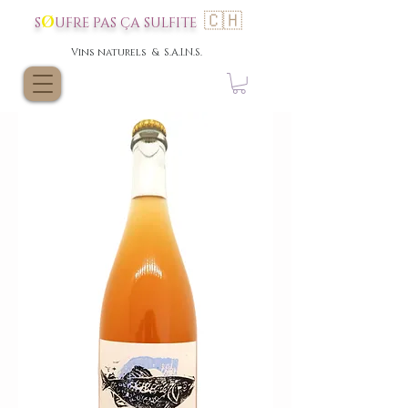
🇨🇭
Ø
S
UFRE P
AS
ÇA SULFI
TE
Vins nat
urels & S.A.I.N.S.