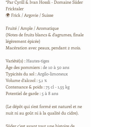
*Par Cyrill & Ivan Hossli - Domaine Siider
Fricktaler
🌍 Frick / Argovie / Suisse
Fruité / Ample / Aromatique
(Notes de fruits blancs & d'agrumes, finale
légèrement épicée)
Macération avec peaux, pendant 2 mois.
Variété(s) :
Hautes-tiges
Âge des pommiers :
de 10 à 50 ans
Typicités du sol :
Argilo-limoneux
Volume d’alcool :
5,1 %
Contenance & poids :
75 cl - 1,55 kg
Potentiel de garde :
5 à 8 ans​
(Le dépôt qui s'est formé est naturel et ne
nuit ni au goût ni à la qualité du cidre).
Siider c’est avant tout une histoire de