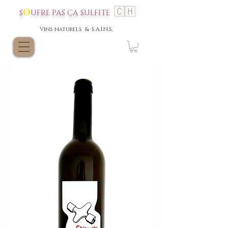
🇨🇭
Ø
S
UFRE P
AS
ÇA SULFI
TE
Vins nat
urels & S.A.I.N.S.