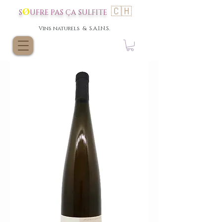
🇨🇭
Ø
S
UFRE P
AS
ÇA SULFI
TE
Vins nat
urels & S.A.I.N.S.