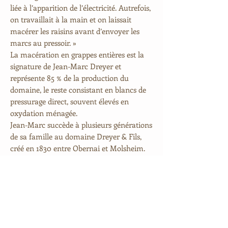
liée à l’apparition de l’électricité. Autrefois,
on travaillait à la main et on laissait
macérer les raisins avant d’envoyer les
marcs au pressoir. »
La macération en grappes entières est la
signature de Jean-Marc Dreyer et
représente 85 % de la production du
domaine, le reste consistant en blancs de
pressurage direct, souvent élevés en
oxydation ménagée.
Jean-Marc succède à plusieurs générations
de sa famille au domaine Dreyer & Fils,
créé en 1830 entre Obernai et Molsheim.
Dès sa reprise du domaine, il opte
immédiatement pour la biodynamie, mais
il hésite quelque temps entre plusieurs
méthodes : au début, ses vins sont plus
boisés, élevés en barriques neuves avec
bâtonnage. Ensuite, période sucrée : tous